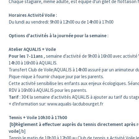
Chaque stagiaire, même adulte, est équipé d'un gilet de flottaison 
Horaires Activité Voile :
Du lundi au vendredi: 9h00 à 12h00 ou de 14h00 à 17h00
Options d'activités à la journée pour la semaine :
Atelier AQUALIS + Voile
Pour les 7-11ans
, semaine d'activité de 9h00 à 16h00 avec activité
14h30 à 16h00 à AQUALIS.
Transfert Club de Voile/AQUALIS à 14h00 assuré par un animateur 
Pique-nique à fournir chaque jour par les parents.
Cette activité sensibilise les enfants aux enjeux écologiques. Sé
RDV à 16h00 à AQUALIS pour les parents.
Tarif
: 30 € la semaine d'activités AQUALIS à ajouter au tarif du stag
+ d'information sur: www.aqualis-lacdubourget.fr
Tennis + Voile 10h30 à 17h00
[b]Règlement à effectuer auprès du tennis directement après r
voile
[/b]
Tennis le matin de 10h30 à 12h00 au Club de tennis + Activité Voile 