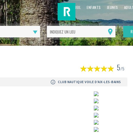
ACCUEIL
ENFANTS
JEUNES
ADUL
R
Me
géolocaliser
(
5
1
/5
av
CLUB NAUTIQUE VOILE D'AIX-LES-BAINS
Suivant