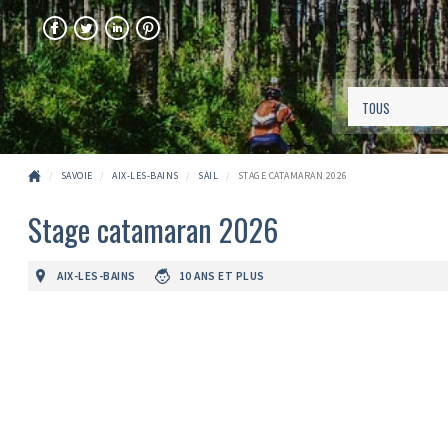
FACEBOOK
TWITTER
LINKEDIN
PINTEREST
SAVOIE
AIX-LES-BAINS
SAIL
STAGE CATAMARAN 2026
Stage catamaran 2026
AIX-LES-BAINS
10 ANS ET PLUS
Précédent