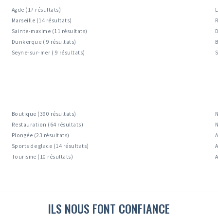
Agde (17 résultats)
L
Marseille (14 résultats)
R
Sainte-maxime (11 résultats)
D
Dunkerque ( 9 résultats)
B
Seyne-sur-mer ( 9 résultats)
S
Boutique (390 résultats)
N
Restauration (64 résultats)
N
Plongée (23 résultats)
A
Sports de glace (14 résultats)
A
Tourisme (10 résultats)
A
ILS NOUS FONT CONFIANCE