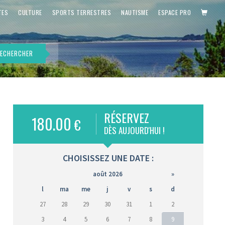
PANIE
TES
CULTURE
SPORTS TERRESTRES
NAUTISME
ESPACE PRO
ECHERCHER
RÉSERVEZ
180.00
€
is)
DÈS AUJOURD'HUI !
CHOISISSEZ UNE DATE :
août 2026
»
l
ma
me
j
v
s
d
27
28
29
30
31
1
2
3
4
5
6
7
8
9