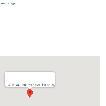
veau stage.
Club Nautique Voile d'Aix-les-bains