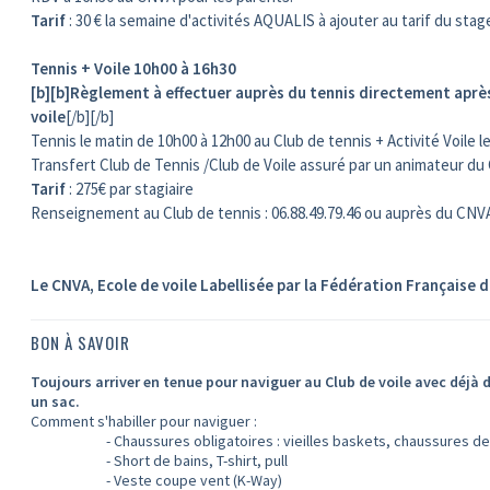
Tarif
: 30 € la semaine d'activités AQUALIS à ajouter au tarif du stage
Tennis + Voile 10h00 à 16h30
[b][b]Règlement à effectuer auprès du tennis directement après
voile
[/b][/b]
Tennis le matin de 10h00 à 12h00 au Club de tennis + Activité Voile 
Transfert Club de Tennis /Club de Voile assuré par un animateur du 
Tarif
: 275€ par stagiaire
Renseignement au Club de tennis : 06.88.49.79.46 ou auprès du CNVA
Le CNVA, Ecole de voile Labellisée par la Fédération Française 
BON À SAVOIR
Toujours arriver en tenue pour naviguer au Club de voile avec déjà 
un sac.
Comment s'habiller pour naviguer :
- Chaussures obligatoires : vieilles baskets, chaussures de pla
- Short de bains, T-shirt, pull
- Veste coupe vent (K-Way)