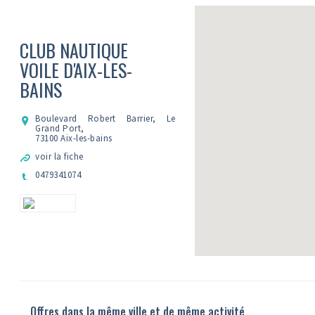
CLUB NAUTIQUE
VOILE D'AIX-LES-
BAINS
Boulevard Robert Barrier, Le
Grand Port,
73100 Aix-les-bains
voir la fiche
0479341074
Offres dans la même ville et de même activité