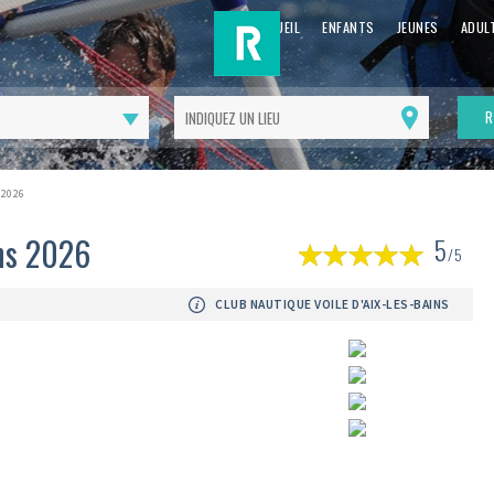
ACCUEIL
ENFANTS
JEUNES
ADUL
R
Me
géolocaliser
 2026
(
ans 2026
5
1
/5
av
CLUB NAUTIQUE VOILE D'AIX-LES-BAINS
Suivant