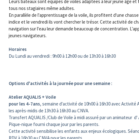
Leurs bateaux sont équipés de voiles adaptées à leur jeune âge et 
tous nos stagiaires même adultes.
En parallèle de l'apprentissage de la voile, ils profitent d'une chas
indice et le vendredi ils vont chercher le trésor. Cette activité de c
navigation sur l'eau leur demande beaucoup de concentration. L'appr
jeunes navigateurs.
Horaires
Du Lundi au vendredi : 9h00 à 12h00 ou de 13h30 à 16h30
Options d'activités à la journée pour une semaine :
Atelier AQUALIS + Voile
pour les 4-7ans,
semaine d'activité de 10h00 à 16h30 avec Activité 
les après-midis de 13h30 à 16h30 au CNVA.
Transfert AQUALIS /Club de Voile à midi
assuré par un animateur d'
Pique-nique fourni chaque jour par les parents.
Cette activité sensibilise les enfants aux enjeux écologiques. Sé
RDV à 16h30 au CNVA pour les parents.