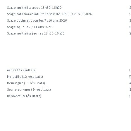
Stage multigliss ados 13h30-16h00
S
Stage catamaran adulte le soir de 18h30 à 20h30 2026
S
Stage optimist pour les 7 /10 ans 2026
S
Stage aqualis 7 / 11 ans 2026
S
Stage multigliss jeunes 13h30-16h00
Agde (17 résultats)
L
Marseille (12 résultats)
W
Reiningue (11 résultats)
A
Seyne-sur-mer ( 9 résultats)
S
Benodet ( 9 résultats)
S