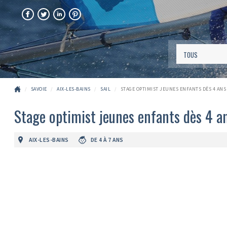
FACEBOOK
TWITTER
LINKEDIN
PINTEREST
SAVOIE
AIX-LES-BAINS
SAIL
STAGE OPTIMIST JEUNES ENFANTS DÈS 4 ANS
Stage optimist jeunes enfants dès 4 
AIX-LES-BAINS
DE 4 À 7 ANS
Précédent