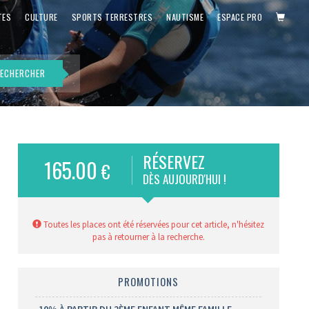
PANIE
TES
CULTURE
SPORTS TERRESTRES
NAUTISME
ESPACE PRO
ECHERCHER
RÉSERVEZ
165.00
€
is)
DÈS AUJOURD'HUI !
Toutes les places ont été réservées pour cet article, n'hésitez
pas à retourner à la recherche.
PROMOTIONS