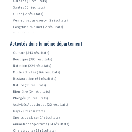
Carcans ( 3 résultats)
Santes ( 3 résultats)
Guise ( 2 résultats)
Verneuil-sous-coucy ( 2 résultats)
Langrune-sur-mer ( 2 résultats)
Paris ( 2 résultats)
Zuydcoote ( 1 résultats)
Activités dans la même département
Leffrinckoucke ( 1 résultats)
Culture (543 résultats)
Boutique (390 résultats)
Natation (224 résultats)
Multi-activités (166 résultats)
Restauration (64 résultats)
Nature (31 résultats)
Bien-être (24 résultats)
Plongée (23 résultats)
Activités Aquatiques (22 résultats)
Kayak (19 résultats)
Sports de glace (14 résultats)
Animations Sportives (14 résultats)
Chars à voile (13 résultats)