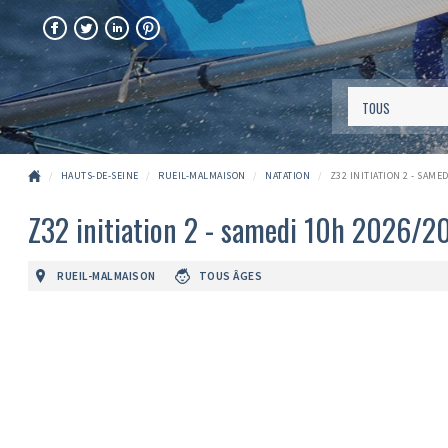
FACEBOOK
TWITTER
LINKEDIN
PINTEREST
HAUTS-DE-SEINE
RUEIL-MALMAISON
NATATION
Z32 INITIATION 2 - SAME
Z32 initiation 2 - samedi 10h 2026/2
RUEIL-MALMAISON
TOUS ÂGES