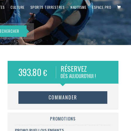
PANIE
TES
CULTURE
SPORTS TERRESTRES
NAUTISME
ESPACE PRO
ECHERCHER
RÉSERVEZ
393.80
€
DÈS AUJOURD'HUI !
COMMANDER
PROMOTIONS
PROMO RUELLOIS ENFANTS