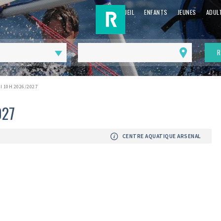
ACCUEIL
ENFANTS
JEUNES
ADUL
R
Me
géolocaliser
DI 10H 2026/2027
027
CENTRE AQUATIQUE ARSENAL