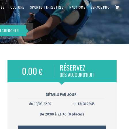
PANIE
TES
CULTURE
SPORTS TERRESTRES
NAUTISME
ESPACE PRO
ECHERCHER
RÉSERVEZ
0.00
€
DÈS AUJOURD'HUI !
DÉTAILS PAR JOUR :
du 13/08 22:00
au 13/08 23:45
De 20:00 à 21:45 (0 places)