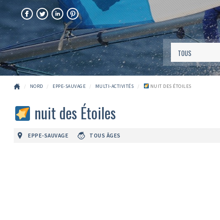
FACEBOOK
TWITTER
LINKEDIN
PINTEREST
NORD
EPPE-SAUVAGE
MULTI-ACTIVITÉS
NUIT DES ÉTOILES
nuit des Étoiles
EPPE-SAUVAGE
TOUS ÂGES