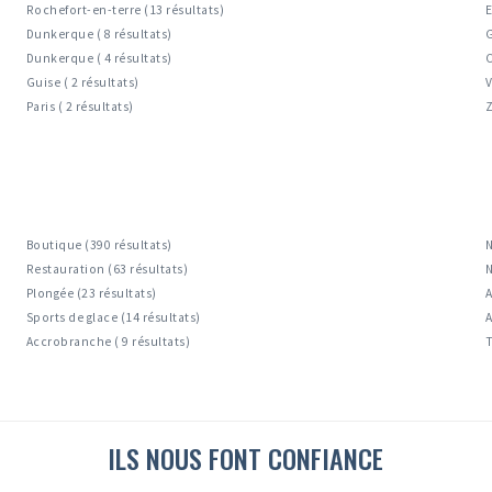
Rochefort-en-terre (13 résultats)
E
Dunkerque ( 8 résultats)
G
Dunkerque ( 4 résultats)
C
Guise ( 2 résultats)
V
Paris ( 2 résultats)
Z
Boutique (390 résultats)
N
Restauration (63 résultats)
N
Plongée (23 résultats)
A
Sports de glace (14 résultats)
A
Accrobranche ( 9 résultats)
T
ILS NOUS FONT CONFIANCE