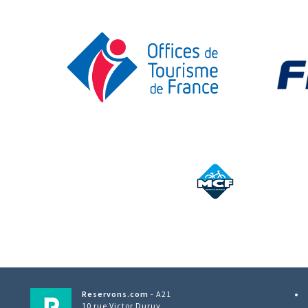
Reservons.com
- A21
10 rue Victor Duruy