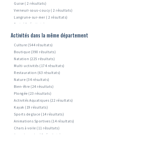
Guise ( 2 résultats)
Verneuil-sous-coucy ( 2 résultats)
Langrune-sur-mer ( 2 résultats)
Paris ( 2 résultats)
Zuydcoote ( 1 résultats)
Activités dans la même département
Leffrinckoucke ( 1 résultats)
Culture (544 résultats)
Boutique (390 résultats)
Natation (225 résultats)
Multi-activités (174 résultats)
Restauration (63 résultats)
Nature (34 résultats)
Bien-être (24 résultats)
Plongée (23 résultats)
Activités Aquatiques (22 résultats)
Kayak (19 résultats)
Sports de glace (14 résultats)
Animations Sportives (14 résultats)
Chars à voile (11 résultats)
Accrobranche ( 9 résultats)