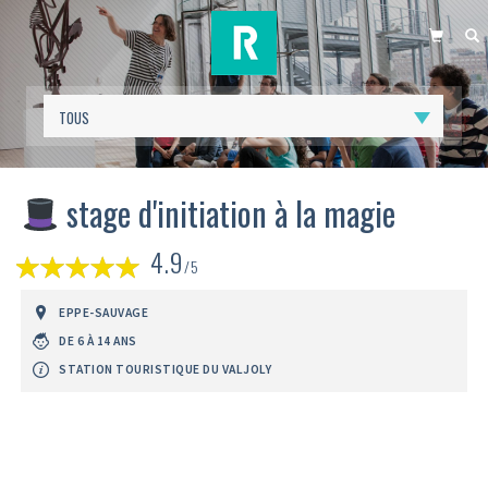
PANIER
R
stage d'initiation à la magie
(
4.9
1
/5
avis)
EPPE-SAUVAGE
DE 6 À 14 ANS
STATION TOURISTIQUE DU VALJOLY