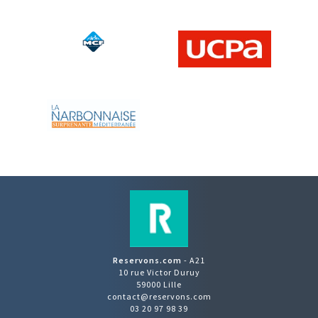
Reservons.com
- A21
10 rue Victor Duruy
59000 Lille
contact@reservons.com
03 20 97 98 39