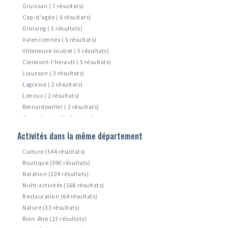
Gruissan ( 7 résultats)
Cap-d'agde ( 6 résultats)
Onnaing ( 5 résultats)
Valenciennes ( 5 résultats)
Villeneuve-loubet ( 5 résultats)
Clermont-l'herault ( 5 résultats)
Liausson ( 3 résultats)
Lagrasse ( 2 résultats)
Limoux ( 2 résultats)
Bernardswiller ( 2 résultats)
Grau-d'agde ( 2 résultats)
Krautergersheim ( 1 résultats)
Activités dans la même département
Raismes ( 1 résultats)
Culture (544 résultats)
Boutique (390 résultats)
Natation (224 résultats)
Multi-activités (168 résultats)
Restauration (64 résultats)
Nature (33 résultats)
Bien-être (23 résultats)